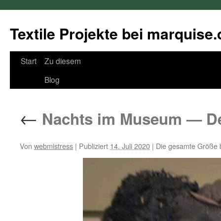
Textile Projekte bei marquise.
Springe
Start
Zu diesem
zum
Blog
Inhalt
←
Nachts im Museum — Det
Von
webmistress
|
Publiziert
14. Juli 2020
|
Die gesamte Größe 