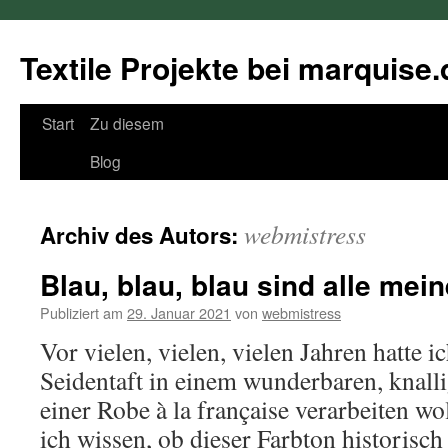
Textile Projekte bei marquise.
Springe
Start
Zu diesem
zum
Blog
Inhalt
webmistress
Archiv des Autors:
Blau, blau, blau sind alle mein
Publiziert am
29. Januar 2021
von
webmistress
Vor vielen, vielen, vielen Jahren hatte i
Seidentaft in einem wunderbaren, knalli
einer Robe à la française verarbeiten wol
ich wissen, ob dieser Farbton historisch