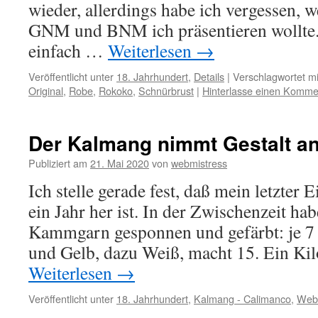
wieder, allerdings habe ich vergessen, w
GNM und BNM ich präsentieren wollte.
einfach …
Weiterlesen
→
Veröffentlicht unter
18. Jahrhundert
,
Details
|
Verschlagwortet mi
Original
,
Robe
,
Rokoko
,
Schnürbrust
|
Hinterlasse einen Komme
Der Kalmang nimmt Gestalt a
Publiziert am
21. Mai 2020
von
webmistress
Ich stelle gerade fest, daß mein letzter
ein Jahr her ist. In der Zwischenzeit ha
Kammgarn gesponnen und gefärbt: je 7 
und Gelb, dazu Weiß, macht 15. Ein Ki
Weiterlesen
→
Veröffentlicht unter
18. Jahrhundert
,
Kalmang - Calimanco
,
Web