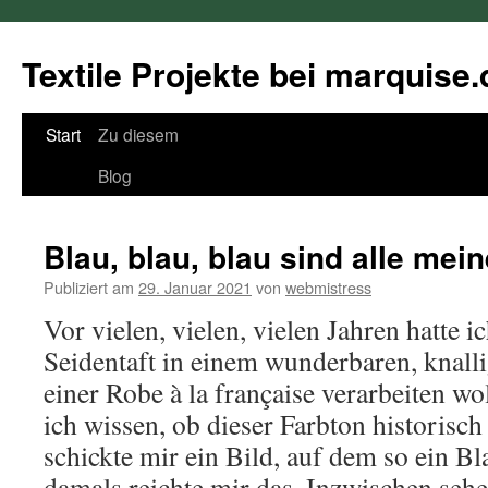
Textile Projekte bei marquise.
Springe
Start
Zu diesem
zum
Blog
Inhalt
Blau, blau, blau sind alle mein
Publiziert am
29. Januar 2021
von
webmistress
Vor vielen, vielen, vielen Jahren hatte i
Seidentaft in einem wunderbaren, knalli
einer Robe à la française verarbeiten wol
ich wissen, ob dieser Farbton historisch
schickte mir ein Bild, auf dem so ein B
damals reichte mir das. Inzwischen sehe