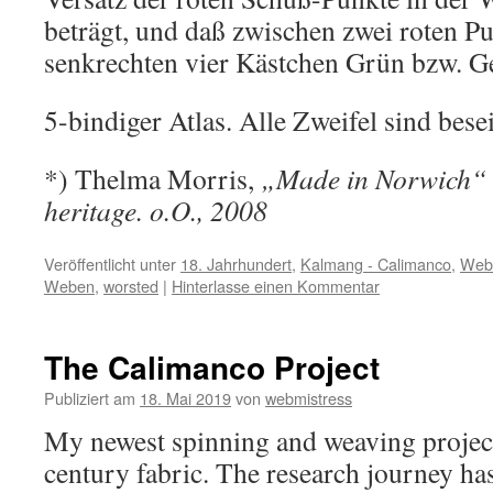
beträgt, und daß zwischen zwei roten Pu
senkrechten vier Kästchen Grün bzw. Ge
5-bindiger Atlas. Alle Zweifel sind besei
*) Thelma Morris,
„Made in Norwich“ : 
heritage. o.O., 2008
Veröffentlicht unter
18. Jahrhundert
,
Kalmang - Calimanco
,
Web
Weben
,
worsted
|
Hinterlasse einen Kommentar
The Calimanco Project
Publiziert am
18. Mai 2019
von
webmistress
My newest spinning and weaving project
century fabric. The research journey h