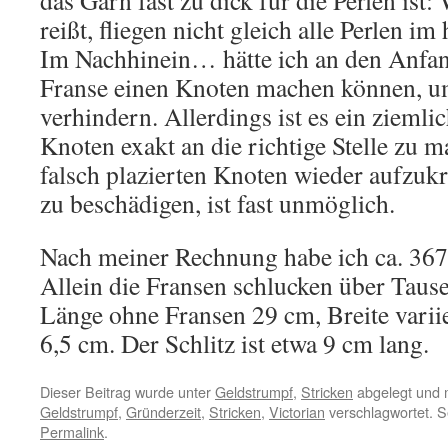
das Garn fast zu dick für die Perlen ist
reißt, fliegen nicht gleich alle Perlen 
Im Nachhinein… hätte ich an den Anfan
Franse einen Knoten machen können, u
verhindern. Allerdings ist es ein zieml
Knoten exakt an die richtige Stelle zu 
falsch plazierten Knoten wieder aufzuk
zu beschädigen, ist fast unmöglich.
Nach meiner Rechnung habe ich ca. 3670
Allein die Fransen schlucken über Taus
Länge ohne Fransen 29 cm, Breite vari
6,5 cm. Der Schlitz ist etwa 9 cm lang.
Dieser Beitrag wurde unter
Geldstrumpf
,
Stricken
abgelegt und 
Geldstrumpf
,
Gründerzeit
,
Stricken
,
Victorian
verschlagwortet. S
Permalink
.