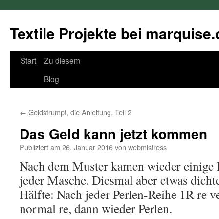
Textile Projekte bei marquise.
Springe
Start
Zu diesem
zum
Blog
Inhalt
←
Geldstrumpf, die Anleitung, Teil 2
Das Geld kann jetzt kommen
Publiziert am
26. Januar 2016
von
webmistress
Nach dem Muster kamen wieder einige R
jeder Masche. Diesmal aber etwas dichter
Hälfte: Nach jeder Perlen-Reihe 1R re 
normal re, dann wieder Perlen.