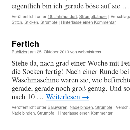
eigentlich bin ich gerade böse auf sie 
Veröffentlicht unter
18. Jahrhundert
,
Strumpfbänder
|
Verschlagw
Stitch
,
Sticken
,
Strümpfe
|
Hinterlasse einen Kommentar
Fertich
Publiziert am
25. Oktober 2010
von
webmistress
Siehe da, nach grad einer Woche mit Fe
die Socken fertig! Nach einer Runde bei
Waschmaschine waren sie, wie befürchtet
gerade, gerade noch groß genug. Und so
nach 10 …
Weiterlesen
→
Veröffentlicht unter
Bajuwaren
,
Nadelbinden
,
Strümpfe
|
Verschl
Nadelbinden
,
Strümpfe
|
Hinterlasse einen Kommentar