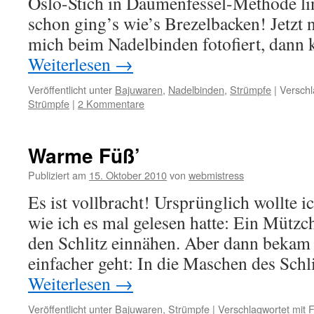
Oslo-Stich in Daumenfessel-Methode li
schon ging’s wie’s Brezelbacken! Jetzt
mich beim Nadelbinden fotofiert, dann 
Weiterlesen
→
Veröffentlicht unter
Bajuwaren
,
Nadelbinden
,
Strümpfe
|
Verschl
Strümpfe
|
2 Kommentare
Warme Füß’
Publiziert am
15. Oktober 2010
von
webmistress
Es ist vollbracht! Ursprünglich wollte i
wie ich es mal gelesen hatte: Ein Mützc
den Schlitz einnähen. Aber dann bekam i
einfacher geht: In die Maschen des Sch
Weiterlesen
→
Veröffentlicht unter
Bajuwaren
,
Strümpfe
|
Verschlagwortet mit