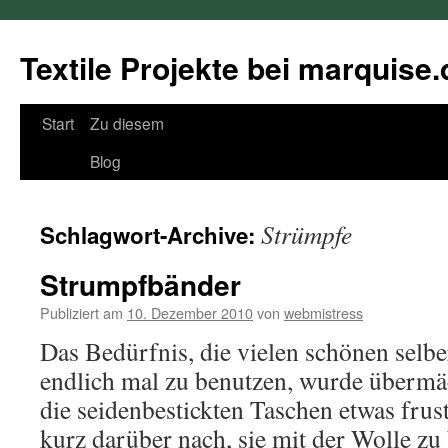
Textile Projekte bei marquise.
Springe
Start
Zu diesem
zum
Blog
Inhalt
Strümpfe
Schlagwort-Archive:
Strumpfbänder
Publiziert am
10. Dezember 2010
von
webmistress
Das Bedürfnis, die vielen schönen selb
endlich mal zu benutzen, wurde überm
die seidenbestickten Taschen etwas frust
kurz darüber nach, sie mit der Wolle zu 