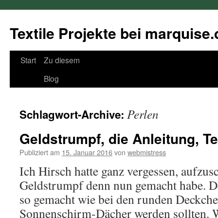
Textile Projekte bei marquise.
Springe
Start
Zu diesem
zum
Blog
Inhalt
Perlen
Schlagwort-Archive:
Geldstrumpf, die Anleitung, Te
Publiziert am
15. Januar 2016
von
webmistress
Ich Hirsch hatte ganz vergessen, aufzus
Geldstrumpf denn nun gemacht habe. D
so gemacht wie bei den runden Deckche
Sonnenschirm-Dächer werden sollten. We