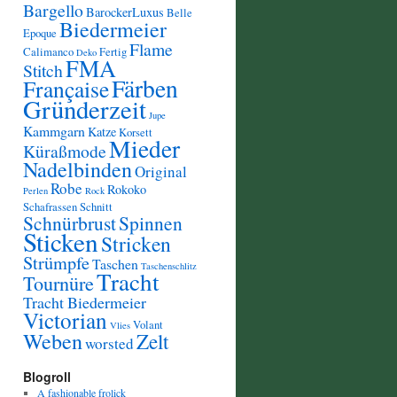
Bargello
BarockerLuxus
Belle
Biedermeier
Epoque
Flame
Calimanco
Fertig
Deko
FMA
Stitch
Färben
Française
Gründerzeit
Jupe
Kammgarn
Katze
Korsett
Mieder
Küraßmode
Nadelbinden
Original
Robe
Rokoko
Perlen
Rock
Schafrassen
Schnitt
Schnürbrust
Spinnen
Sticken
Stricken
Strümpfe
Taschen
Taschenschlitz
Tracht
Tournüre
Tracht Biedermeier
Victorian
Volant
Vlies
Weben
Zelt
worsted
Blogroll
A fashionable frolick