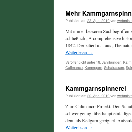
Mehr Kammgarnspinn
Publiziert am
23. April 2019
von
webmistr
Mit immer besseren Suchbegriffen
schließlich „A comprehensive histo
1842. Der zitiert u.a. aus „The natur
Weiterlesen
→
Veröffentlicht unter
18. Jahrhundert
,
Kalm
Calimanco
,
Kammgarn
,
Schafrassen
,
Spi
Kammgarnspinnerei
Publiziert am
20. April 2019
von
webmistr
Zum Calimanco-Projekt: Den Schuß 
schwer genug, überhaupt einfädig
denn als Kettgarn geeignet. Außerd
Weiterlesen
→