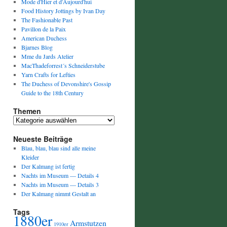
Mode d'Hier et d'Aujourd'hui
Food History Jottings by Ivan Day
The Fashionable Past
Pavillon de la Paix
American Duchess
Bjarnes Blog
Mme du Jards Atelier
MacThadeforrest´s Schneiderstube
Yarn Crafts for Lefties
The Duchess of Devonshire's Gossip
Guide to the 18th Century
Themen
Themen
Neueste Beiträge
Blau, blau, blau sind alle meine
Kleider
Der Kalmang ist fertig
Nachts im Museum — Details 4
Nachts im Museum — Details 3
Der Kalmang nimmt Gestalt an
Tags
1880er
Armstutzen
1910er