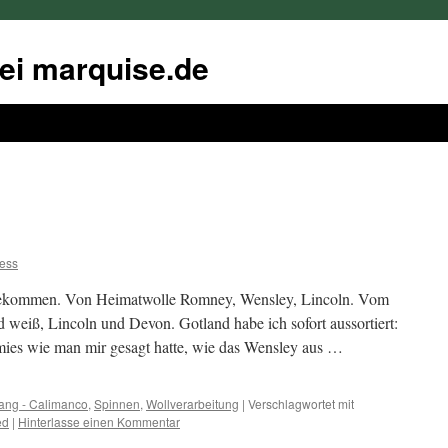
bei marquise.de
ess
ngekommen. Von Heimatwolle Romney, Wensley, Lincoln. Vom
 weiß, Lincoln und Devon. Gotland habe ich sofort aussortiert:
o mies wie man mir gesagt hatte, wie das Wensley aus …
ang - Calimanco
,
Spinnen
,
Wollverarbeitung
|
Verschlagwortet mit
ed
|
Hinterlasse einen Kommentar