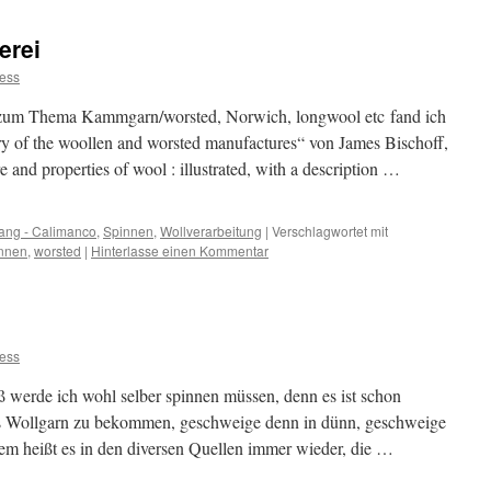
erei
ess
 zum Thema Kammgarn/worsted, Norwich, longwool etc fand ich
ry of the woollen and worsted manufactures“ von James Bischoff,
e and properties of wool : illustrated, with a description …
ang - Calimanco
,
Spinnen
,
Wollverarbeitung
|
Verschlagwortet mit
nnen
,
worsted
|
Hinterlasse einen Kommentar
ess
werde ich wohl selber spinnen müssen, denn es ist schon
es Wollgarn zu bekommen, geschweige denn in dünn, geschweige
em heißt es in den diversen Quellen immer wieder, die …