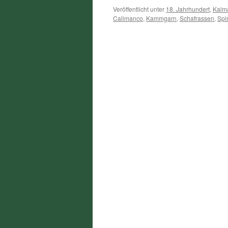
Veröffentlicht unter
18. Jahrhundert
,
Kalm
Calimanco
,
Kammgarn
,
Schafrassen
,
Spi