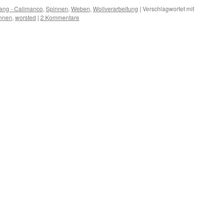
ang - Calimanco
,
Spinnen
,
Weben
,
Wollverarbeitung
|
Verschlagwortet mit
nnen
,
worsted
|
2 Kommentare