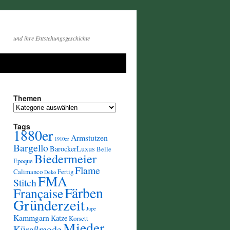
und ihre Entstehungsgeschichte
Themen
Themen
Tags
1880er
Armstutzen
1910er
Bargello
BarockerLuxus
Belle
Biedermeier
Epoque
Flame
Calimanco
Fertig
Deko
FMA
Stitch
Färben
Française
Gründerzeit
Jupe
Kammgarn
Katze
Korsett
Mieder
Küraßmode