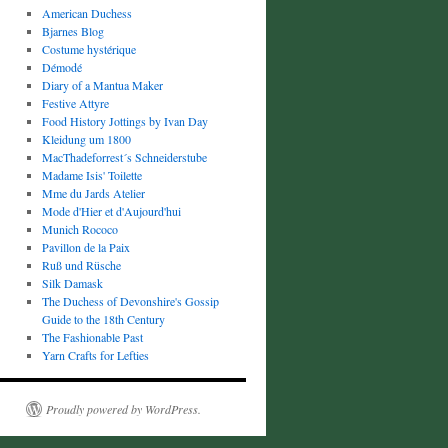
American Duchess
Bjarnes Blog
Costume hystérique
Démodé
Diary of a Mantua Maker
Festive Attyre
Food History Jottings by Ivan Day
Kleidung um 1800
MacThadeforrest´s Schneiderstube
Madame Isis' Toilette
Mme du Jards Atelier
Mode d'Hier et d'Aujourd'hui
Munich Rococo
Pavillon de la Paix
Ruß und Rüsche
Silk Damask
The Duchess of Devonshire's Gossip
Guide to the 18th Century
The Fashionable Past
Yarn Crafts for Lefties
Proudly powered by WordPress.