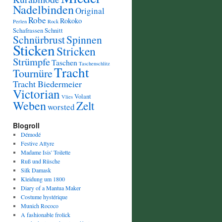
Nadelbinden
Original
Robe
Rokoko
Perlen
Rock
Schafrassen
Schnitt
Schnürbrust
Spinnen
Sticken
Stricken
Strümpfe
Taschen
Taschenschlitz
Tracht
Tournüre
Tracht Biedermeier
Victorian
Volant
Vlies
Weben
Zelt
worsted
Blogroll
Démodé
Festive Attyre
Madame Isis' Toilette
Ruß und Rüsche
Silk Damask
Kleidung um 1800
Diary of a Mantua Maker
Costume hystérique
Munich Rococo
A fashionable frolick