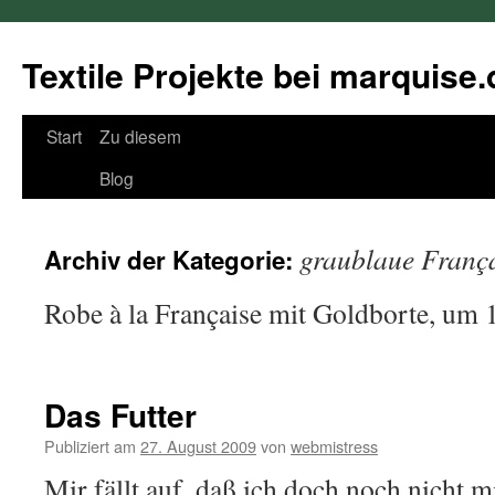
Textile Projekte bei marquise.
Springe
Start
Zu diesem
zum
Blog
Inhalt
graublaue Franç
Archiv der Kategorie:
Robe à la Française mit Goldborte, um
Das Futter
Publiziert am
27. August 2009
von
webmistress
Mir fällt auf, daß ich doch noch nicht 