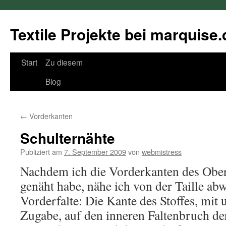
Textile Projekte bei marquise.
Springe
Start
Zu diesem
zum
Blog
Inhalt
←
Vorderkanten
Schulternähte
Publiziert am
7. September 2009
von
webmistress
Nachdem ich die Vorderkanten des Obers
genäht habe, nähe ich von der Taille abw
Vorderfalte: Die Kante des Stoffes, mit
Zugabe, auf den inneren Faltenbruch de